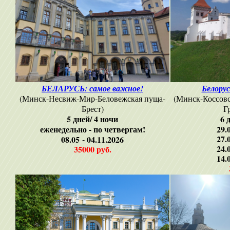
БЕЛАРУСЬ: самое важное!
Белорус
(Минск-Несвиж-Мир-Беловежская пуща-
(Минск-Коссовс
Брест)
Г
5 дней/ 4 ночи
6 
еженедельно - по четвергам!
29.
27.
08.05 - 04.11.2026
24.
35000 руб.
14.