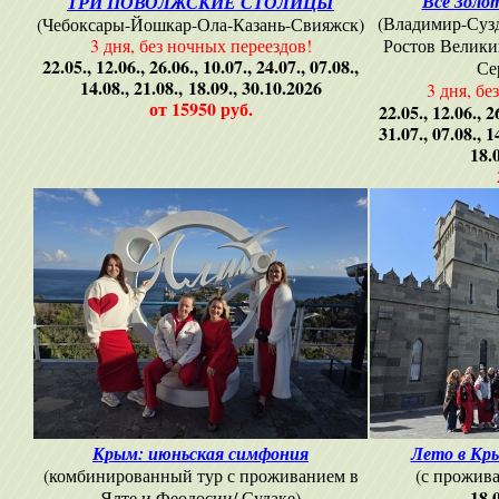
Все Золот
ТРИ ПОВОЛЖСКИЕ СТОЛИЦЫ
(Владимир-Сузд
(Чебоксары-Йошкар-Ола-Казань-Свияжск)
3 дня, без ночных переездов!
Ростов Велики
22.05., 12.06., 26.06., 10.07., 24.07., 07.08.,
Се
14.08., 21.08., 18.09., 30.10.2026
3 дня, бе
от 15950 руб.
22.05., 12.06., 2
31.07., 07.08., 1
18.
Крым: июньская симфония
Лето в Кр
(комбинированный тур с проживанием в
(с прожив
18.
Ялте и Феодосии/ Судаке)