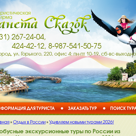
31) 267-24-04,
424-42-12, 8-987-541-50-75
ород, ул. Горького, 220, офис 4: пн-пт 10-19, сб-вс-выходн
ФОРМАЦИЯ ДЛЯ ТУРИСТА
ЗАКАЗАТЬ ТУР
ПОИСК ТУР
авная
»
Отдых в России
»
Удивляем новыми турами 2026!
обусные экскурсионные туры по России из