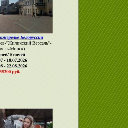
ожерелье Белоруссии
ев-"Жиличский Версаль"-
мель-Минск)
дней/ 5 ночей
07 - 18.07.2026
08 - 22.08.2026
35200 руб.