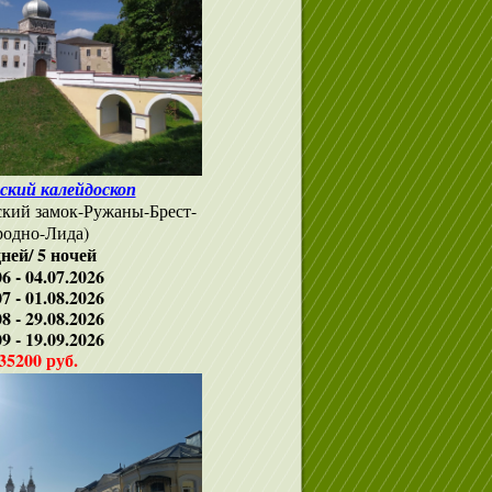
ский калейдоскоп
кий замок-Ружаны-Брест-
родно-Лида)
дней/ 5 ночей
06 - 04.07.2026
07 - 01.08.2026
08 - 29.08.2026
09 - 19.09.2026
35200 руб.