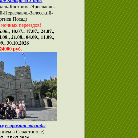
ое Кольцо за 3 дня!
аль-Кострома-Ярославль-
й-Переславль-Залесский-
ргиев Посад)
з ночных переездов!
6.06., 10.07., 17.07., 24.07.,
4.08., 21.08., 04.09., 11.09.,
09., 30.10.2026
24000 руб.
ыму: аромат лаванды
анием в Севастополе)
07 - 25.07.2026