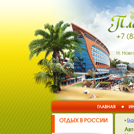
+7 (8
Н. Новг
ГЛАВНАЯ
ИН
ОТДЫХ В РОССИИ
»
Гл
Авт