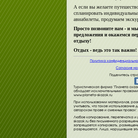
А если вы желаете путешеств
спланировать индивидуальный
авиабилеты, продумаем экск
Просто позвоните нам - и 
предложения и окажемся пе
отдыху!
Отдых - ведь это так важно!
Политика конфиденциально
Согласие на
Поделитесь стра
Туристическая фирма "Планета сказо
обладает исключительными правами
www.planeta-skazok.ru
При использовании материалов, раз
учитывать, что такое использование 
авторском праве и смежных правах".
Любое копирование, перепечатка и
skazok.ru без письменного разреше
запрещается копировать, размещение
разрешается. Лица, нарушившие эти