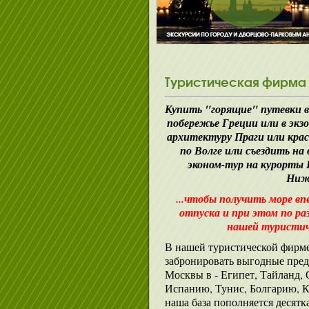
Туристическая фирма 
Купить "горящие" путевки в
побережье Греции или в эк
архитектуру Праги или крас
по Волге или съездить на
эконом-тур на курорты 
Ниже
...чтобы получить море вп
отпуска и при этом по р
нашей туристич
В нашей туристической фирме
забронировать выгодные пре
Москвы в - Египет, Тайланд,
Испанию, Тунис, Болгарию, 
наша база пополняется десят