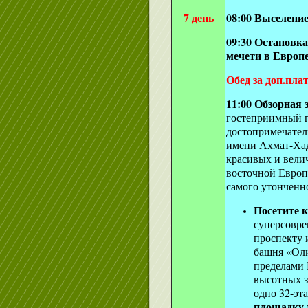
7 день
08:00 Выселение
09:30 Остановка
мечети в Европ
Обед за доп.плат
11:00 Обзорная 
гостеприимный г
достопримечател
имени Ахмат-Хад
красивых и велич
восточной Европ
самого утонченно
Посетите 
суперсовре
проспекту 
башня «Оли
пределами 
высотных з
одно 32-эт
площадку з