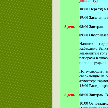
доп.плату)
18:00 Переезд в 
19:00 Заселение
5 день
08:00 Завтрак.
09:00 Обзорная 
Нальчик — город
Кабардино-Балка
знаменитые голу
панорама Кавказс
полной грудью и
Потрясающие пан
сверкающие на с
атмосфера гармо
12:00 Возвращен
6 день
08:00 Завтрак. 
10:00 Отправляя
Чегемские вод