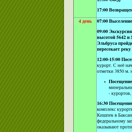
17:00 Возвращен
4 день
07:00 Выселение
09:00 Экскурсия
высотой 5642 и 
Эльбруса пройд
пересекает реку
12:00-15:00 Пос
курорт. С неё на
отметки 3850 м. 
Посещение
минеральны
- курортов
16:30 Посещени
комплекс курорт
Кишпек в Баксан
федеральному за
оказывают прот