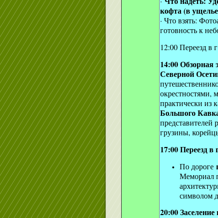
Что надеть: Уд
·
кофта (в ущелье
· Что взять: Фот
готовность к неб
12:00 Переезд в 
14:00 О
бзорная 
Северной Осети
путешественник
окрестностями, 
практически из 
Большого Кавка
представителей р
грузины, корейц
17:00 Переезд в 
По дороге
Мемориал п
архитектур
символом д
20:00 Заселение