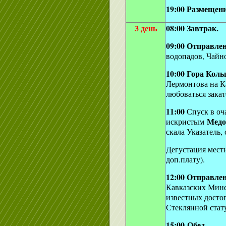
19:00 Размещени
3 день
08:00 Завтрак.
09:00 Отправле
водопадов, Чайн
10:00 Гора Коль
Лермонтова на К
любоваться закат
11:00
Спуск в оч
Медо
искристым
скала Указатель,
Дегустация местн
доп.плату).
12:00 Отправле
Кавказских Мине
известных досто
Стеклянной стат
15:00
Обед.