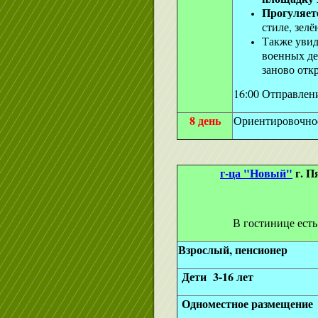
Прогуляет
стиле, зел
Также уви
военных де
заново отк
16:00 Отправлен
8 день
Ориентировочное
г-ца "Новый"
г. П
В гостинице есть
Взрослый, пенсионер
Дети 3-16 лет
Одноместное размещение