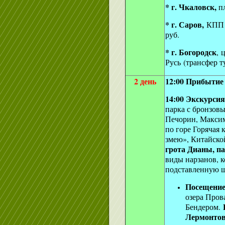
* г. Чкаловск,
пл
* г. Саров,
КПП
руб.
* г. Богородск
, 
Русь (трансфер т
2 день
12:00 Прибытие 
14:00 Экскурсия
парка с бронзов
Печорин, Максим
по горе Горячая
змею», Китайской
грота Дианы, п
виды нарзанов, к
подставленную ш
Посещение
озера Пров
Бендером.
Лермонто