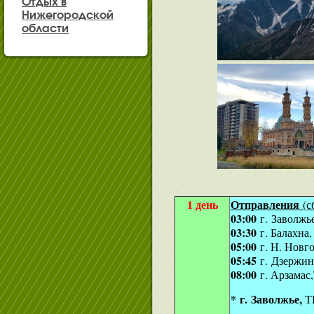
Отдых в
Нижегородской
области
1 день
Отправления
(с
03:00
г.
Заволжье
03:30
г. Балахна,
05:00
г. Н. Новг
05:45
г. Дзержин
08:00
г. Арзамас
* г. Заволжье,
Т