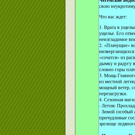
свою неукротиму
Что вас ждет:
1. Врата в ущель
ущелье. Его отве
неизгладимое вп
2. «Плачущие» во
низвергающихся 
«сочатся» из ра
дымку и радугу 
словно горы пла
3. Мощь Главног
из местной леген
мощный ветер, с
перезагрузки.
4. Сезонная маги
· Летом: Прохлад
· Зимой (особый 
причудливые сос
зрелище ледяного