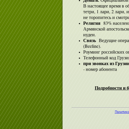
В настоящее время в о
тетри, 1 лари, 2 лари,
не торопитесь и смотр
Религия
83% населен
Армянской апостольской
иудеи.
Связь
Ведущие операт
(Beeline).
Роуминг российских о
Телефонный код Грузии
при звонках из Грузи
- номер абонента
Подробности и б
Политик