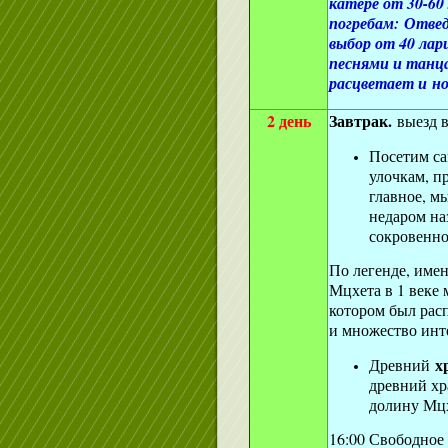
катере от 30-60
погребам: Отве
выбор от 40 лар
песнями и танца
расцветает и но
2 день
Завтрак.
выезд 
Посетим с
улочкам, п
главное, м
недаром на
сокровенно
По легенде, име
Мцхета в 1 веке 
котором был рас
и множество инт
х
Древний
древний хр
долину Мцх
16:00 Свободное 