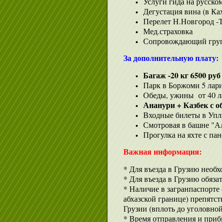
Услуги гида на русско
Дегустация вина (в Ка
Перелет Н.Новгород -Т
Мед.страховка
Сопровождающий гру
За дополнительную плату:
Багаж -20 кг 6500 руб
Парк в Боржоми 5 лари
Обеды, ужины от 40 ла
Ананури + Казбек с о
Входные билеты в Упли
Смотровая в башне "Ал
Прогулка на яхте с па
Важная информация:
* Для въезда в Грузию необ
* Для въезда в Грузию обяз
* Наличие в загранпаспорте
абхазской границе) препятс
Грузии (вплоть до уголовной
* Время отправления и приб