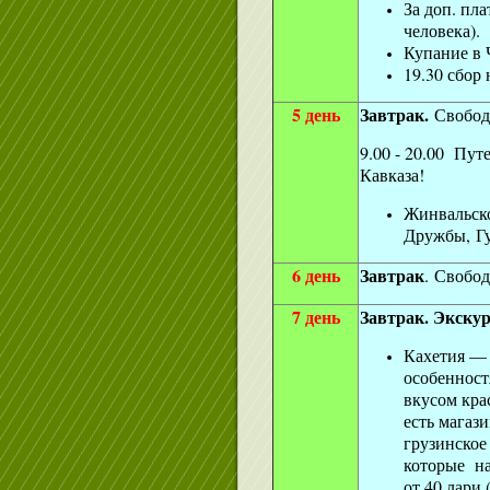
За доп. пл
человека).
Купание в 
19.30 сбор
5 день
Завтрак.
Свобо
9.00 - 20.00 Пу
Кавказа!
Жинвальск
Дружбы, Г
6 день
Завтрак
. Свобо
7 день
Завтрак. Экску
Кахетия — 
особенност
вкусом кра
есть магази
грузинское
которые н
от 40 лари