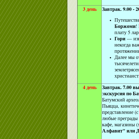
3 день
Завтрак. 9.00 -
Путешестви
Боржоми
!
плату 5 ла
Гори
— изв
некогда важ
протяжении
Далее мы о
тысячелети
землетрясен
христианст
4 день
Завтрак. 7.00 в
кскурсия по Б
э
Батумский археол
Пьяцца, кинетич
представление (с
любые преграды 
кафе, магазины (
Алфавит" или Д