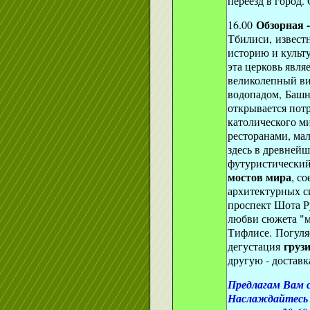
переезд в город.
Обзорная -
16.00
Тбилиси, извест
историю и культ
эта церковь явля
великолепный ви
водопадом, Башня
открывается пот
католического м
ресторанами, мал
здесь в древней
футуристически
мостов мира
, с
архитектурных с
проспект Шота Р
любви сюжета "
Тифлисе. Погуля
груз
дегустация
другую - доставк
Предлагам Вам с
Наслаждайтесь в