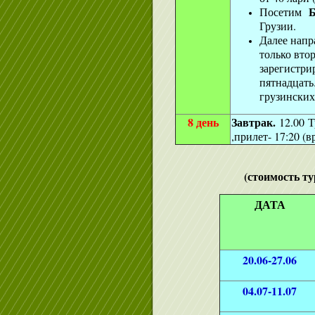
Б
Посетим
Грузии.
Далее напр
только втор
зарегистри
пятнадцат
грузински
8 день
Завтрак.
12.00 Т
,прилет- 17:20 (в
(стоимость т
ДАТА
20.06-27.06
04.07-11.07