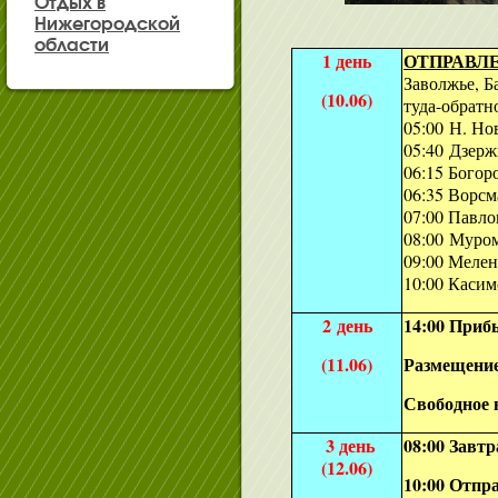
Отдых в
Нижегородской
области
1 день
ОТПРАВЛЕНИ
Заволжье, Б
(10.06)
туда-обратн
05:00 Н. Но
05:40 Дзерж
06:15 Богор
06:35 Ворсм
07:00 Павло
08:00 Муро
09:00 Меле
10:00 Касим
2 день
14:00 Приб
(11.06)
Размещение
Свободное 
3 день
08:00 Завтр
(12.06)
10:00 Отпр