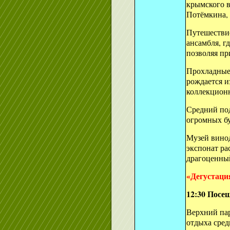
крымского в
Потёмкина, 
Путешествие
ансамбля, г
позволяя пр
Прохладные 
рождается и
коллекционн
Средний под
огромных бу
Музей винод
экспонат ра
драгоценный
«Дегустация
12:30 Посещ
Верхний пар
отдыха сред