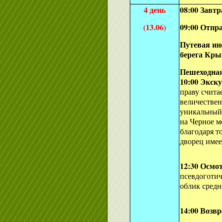
4 день
08:00 Завтр
(13.06)
09:00 Отпр
Путевая и
берега Кр
Пешеходная
10:00 Экск
праву счита
величествен
уникальный 
на Черное 
благодаря т
дворец имее
12:30 Осмо
псевдоготич
облик сред
14:00 Возв