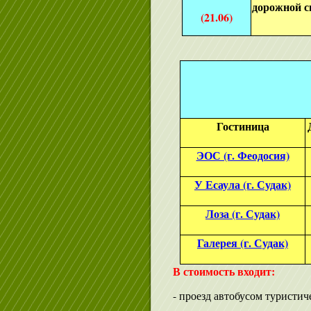
дорожной с
(21.06)
Гостиница
ЭОС (г. Феодосия)
У Есаула (г. Судак)
Лоза (г. Судак)
Галерея (г. Судак)
В стоимость входит:
- проезд автобусом туристич