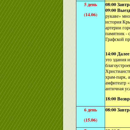
5 день
08:00 Завтр
09:00 Выез
(14.06)
рукаве» мно
история Кры
артерии гор
памятник - 
Графской пр
14:00 Дале
это здания 
благоустрое
Христианст
храм-парк, 
амфитеатр «
античная ус
18:00 Возв
6 день
08:00 Завтр
(15.06)