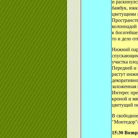
и раскинулс
бамбук, юкк
цветущими п
Пространст
колоннадой 
к богатейше
то и дело о
Нижний парк
спускающими
участка пло
Передней и 
растут инжи
декоративно
заложенная 
Интерес пре
кроной и мя
цветущий п
В свободное
"Монтедор"( 
15:30 Возв