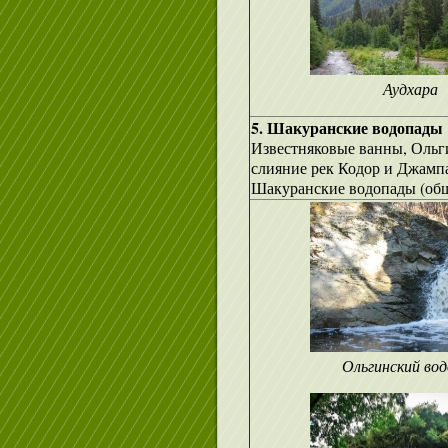
Аудхара
5. Шакуранские водопады
Известняковые ванны, Ольги
слияние рек Кодор и Джампа
Шакуранские водопады (обща
Ольгинский во