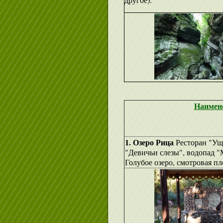
Наимен
1. Озеро Рица
Ресторан "Ущ
"Девичьи слезы", водопад 
Голубое озеро, смотровая п