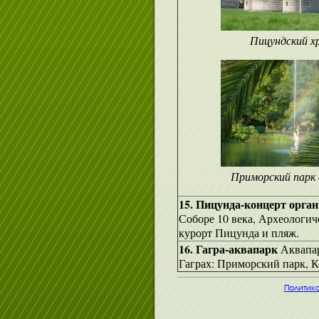
Пицундский х
Приморский парк 
15. Пицунда-концерт орга
Соборе 10 века, Археологич
курорт Пицунда и пляж.
16. Гагра-аквапарк
Аквапар
Гаграх: Приморский парк, К
Политик