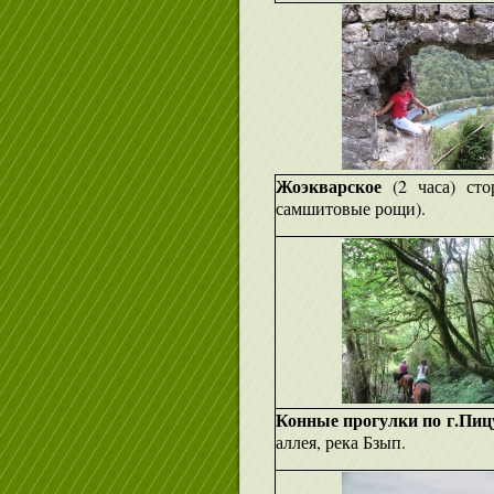
Жоэкварское
(2 часа) ст
самшитовые рощи).
Конные прогулки по г.Пиц
аллея, река Бзып.