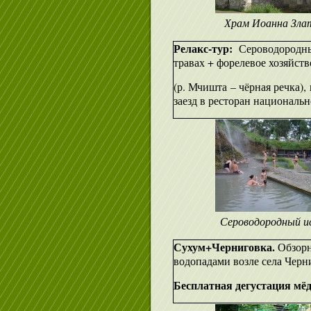
Храм Иоанна Зла
Релакс-тур:
Сероводородн
травах + форелевое хозяйст
(р. Мчишта – чёрная речка)
заезд в ресторан националь
Сероводородный и
Сухум+Черниговка.
Обзорн
водопадами возле села Черн
Бесплатная дегустация мёда