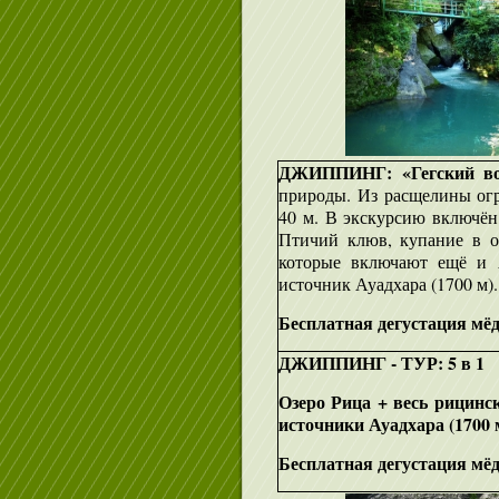
ДЖИППИНГ: «Гегский во
природы. Из расщелины ог
40 м. В экскурсию включё
Птичий клюв, купание в оз
которые включают ещё и 
источник Ауадхара (1700 м).
Бесплатная дегустация мёда
ДЖИППИНГ - ТУР: 5 в 1
Озеро Рица + весь рицинс
источники Ауадхара (1700 
Бесплатная дегустация мёда