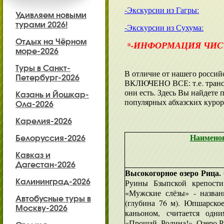
-Экскурсии из Гагры:
Удивляем новыми
турами 2026!
-Экскурсии из Сухума:
Отдых на Чёрном
ИНФОРМАЦИЯ ЧИСТ
*-
море-2026
Туры в Санкт-
В отличие от нашего россий
Петербург-2026
ВКЛЮЧЕНО ВСЕ: т.е. транспо
они есть. Здесь Вы найдете
Казань и Йошкар-
популярных абхазских курор
Ола-2026
Карелия-2026
Наименов
Белоруссия-2026
Кавказ и
Дагестан-2026
Высокогорное озеро Рица.
Калининград-2026
Руины Бзыпской крепост
«Мужские слёзы» - назван
Автобусные туры в
(глубина 76 м). Юпшарское
Москву-2026
каньоном, считается одн
«Прощай, Родина!». Озеро Ри