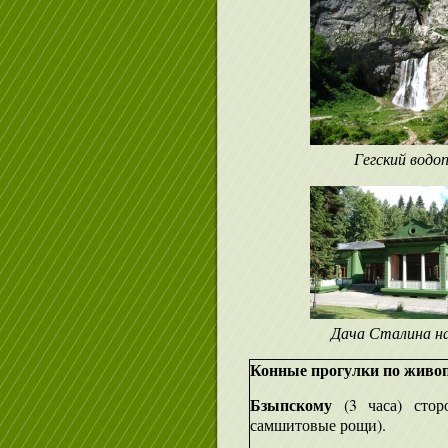
Гегский водо
Дача Сталина н
Конные прогулки по живо
Бзыпскому
(3 часа) стор
самшитовые рощи).