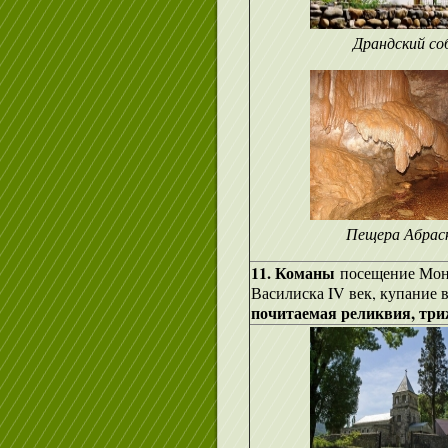
Драндский со
Пещера Абрас
11. Команы
посещение Мона
Василиска IV век, купание 
почитаемая реликвия, три