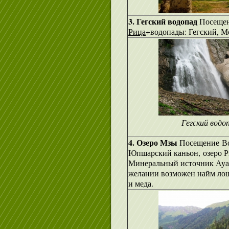
3. Гегский водопад
Посещен
Рица
+водопады: Гегский, 
Гегский водо
4. Озеро Мзы
Посещение Во
Юпшарский каньон, озеро Р
Минеральный источник Ауад
желании возможен найм лоша
и меда.