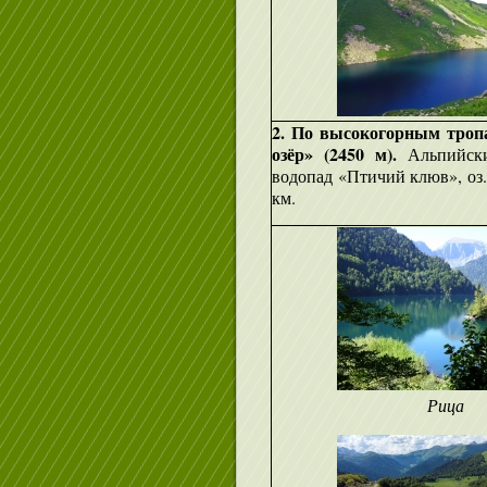
2. По высокогорным троп
озёр» (2450 м).
Альпийск
водопад «Птичий клюв», оз
км.
Рица