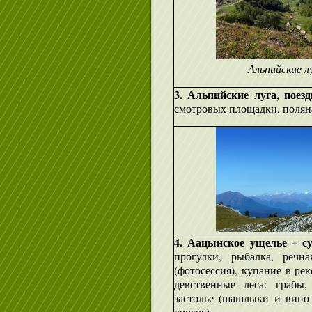
Альпийские л
3. Альпийские луга, поез
смотровых площадки, поляна
4. Аацынское ущелье – с
прогулки, рыбалка, речн
(фотосессия), купание в ре
девственные леса: грабы,
застолье (шашлыки и вино 
другое).