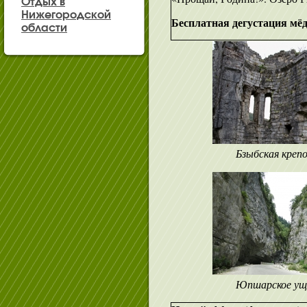
Отдых в
Нижегородской
Бесплатная дегустация мёда
области
Бзыбская креп
Юпшарское ущ