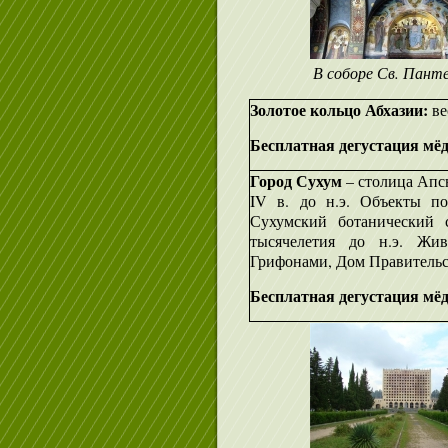
В соборе Св. Пант
Золотое кольцо Абхазии:
ве
Бесплатная дегустация мёда
Город Сухум
– столица Апс
IV в. до н.э. Объекты по
Сухумский ботанический с
тысячелетия до н.э. Жи
Грифонами, Дом Правительст
Бесплатная дегустация мёда