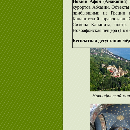
Новый Афон (Анакопия)
–
курортов Абхазии. Объекты
прибывшими из Греции 
Кананитский православны
Симона Кананита, постр. 
Новоафонская пещера (1 км 
Бесплатная дегустация мёда
Новоафонский мо