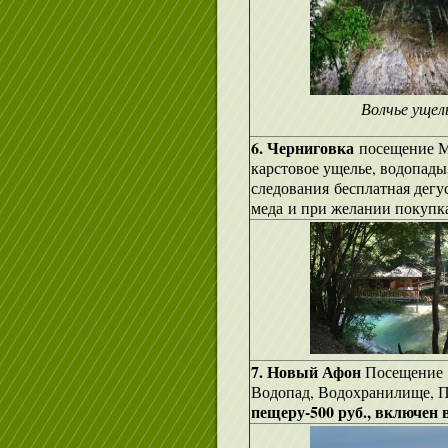
Волчье ущел
6. Черниговка
посещение М
карстовое ущелье, водопады
следования бесплатная дегу
меда и при желании покупка
7. Новый Афон
Посещение 
Водопад, Водохранилище, П
пещеру-500 руб., включен 