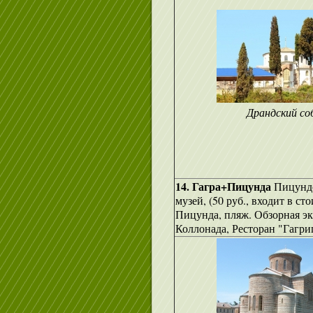
Драндский со
14. Гагра+Пицунда
Пицундс
музей, (50 руб., входит в с
Пицунда, пляж. Обзорная эк
Коллонада, Ресторан "Гагри