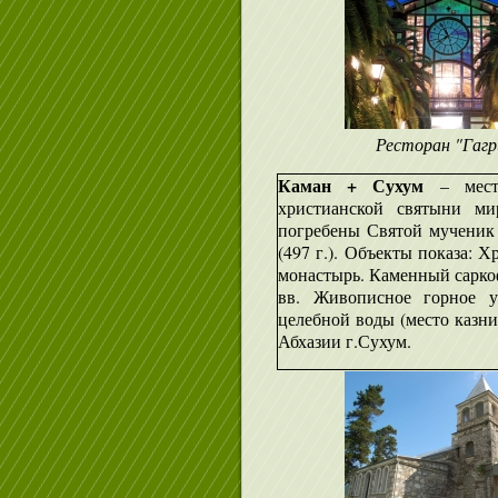
Ресторан "Гаг
Каман + Сухум
– место
христианской святыни ми
погребены Святой мученик 
(497 г.). Объекты показа: 
монастырь. Каменный саркоф
вв. Живописное горное у
целебной воды (место казни
Абхазии г.Сухум.