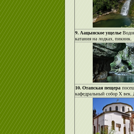
9. Аацынское ущелье
Водоп
катания на лодках, пикник.
10. Отапская пещера
посещ
кафедральный собор X век, 