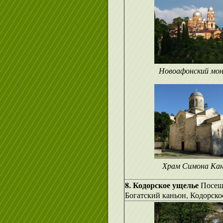
Новоафонский мо
Храм Симона Ка
8. Кодорское ущелье
Посещ
Богатский каньон, Кодорско