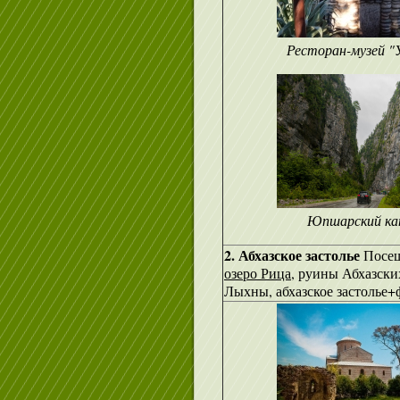
Ресторан-музей "
Юпшарский ка
2. Абхазское застолье
Посещ
озеро Рица
, руины Абхазски
Лыхны, абхазское застолье